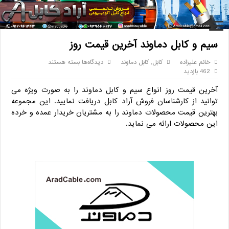
خانه
/
کابل
/
سیم و کابل دماوند آخرین قیمت روز
سیم و کابل دماوند آخرین قیمت روز
برای
خانم علیزاده
کابل
,
کابل دماوند
دیدگاه‌ها
بسته هستند
سیم
462 بازدید
و
آخرین قیمت روز انواع سیم و کابل دماوند را به صورت ویژه می
کابل
دماوند
توانید از کارشناسان فروش آراد کابل دریافت نمایید. این مجموعه
آخرین
بهترین قیمت محصولات دماوند را به مشتریان خریدار عمده و خرده
قیمت
این محصولات ارائه می نماید.
روز