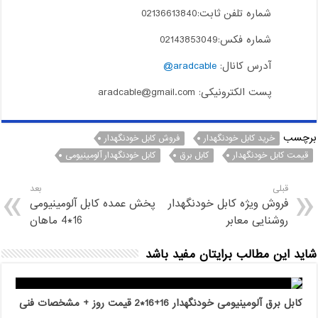
شماره تلفن ثابت:02136613840
شماره فکس:02143853049
آدرس کانال:
aradcable@
پست الکترونیکی: aradcable@gmail.com
برچسب
خرید کابل خودنگهدار
فروش کابل خودنگهدار
قیمت کابل خودنگهدار
کابل برق
کابل خودنگهدار آلومینیومی
قبلی
بعد
فروش ویژه کابل خودنگهدار
پخش عمده کابل آلومینیومی
روشنایی معابر
16*4 ماهان
شاید این مطالب برایتان مفید باشد
کابل برق آلومینیومی خودنگهدار 16+16*2 قیمت روز + مشخصات فنی