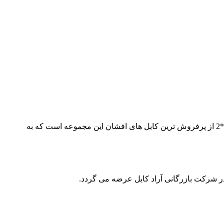
کابل افشان 1.5*2 با بهترین برند های بازار و به صورت استاندارد به قیمت فروش عمده قابل ارسال به سراسر کشور است. کابل افشان 1.5*2 از پرفروش ترین کابل های افشان این مجموعه است که به