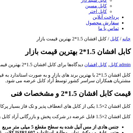
کابل شیلد دار
کابل مسین
کابل اختر
پرداخت آنلاین
سفارش محصول
تماس با ما
خانه
/
کابل
/
کابل افشان 1.5*2 بهترین قیمت بازار
کابل افشان 1.5*2 بهترین قیمت بازار
admin
کابل
,
کابل افشان
دیدگاه‌ها
برای کابل افشان 1.5*2 بهترین قیمت بازار
مشتریان همکاران سراسر کشور توسط آراد کابل عرضه می شود.
قیمت کابل افشان 1.5*2 و مشخصات فنی
کابل افشان 2×1.5 یکی از کابل های انعطاف پذیر و تک فاز بسیار پرکاربرد در برق کشی منازل و ساختمان های اداری و تجاری می باشد که در شرکت بازرگانی آراد کابل عرضه می گردد.
کابل افشان 2×1.5 قابل عرضه در شرکت پخش و بازرگانی آراد کابل با مشخصات زیر ارائه می گردد:
جنس هادی از مس آنیل شده به سطح مقطع 5 میلی متر مربع
جنس عایق و روکش نهایی مطابق استاندارد ISIRI 607 کلاس 5 از نوع PVC