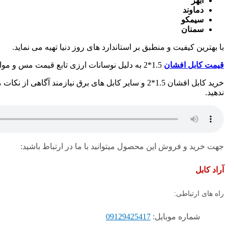
ابهر
دماوند
سیمکو
سمنان
با بهترین کیفیت و منطبق بر استاندارد های روز دنیا تهیه می نماید.
قیمت کابل افشان
1.5*2 به دلیل نوسانات ارزی تابع قیمت مس و مواد پلیمیری است. خواهشمند است جهت دریافت قیمت های به روز با همکاران ما در شرکت آراد کابل در ارتباط باشید.
خرید کابل افشان 1.5*2 و سایر کابل های برق نیاز
ندهید.
جهت خرید و فروش این محصول میتوانید با ما در ارتباط باشید:
آراد کابل
راه های ارتباطی:
شماره موبایل:
09129425417