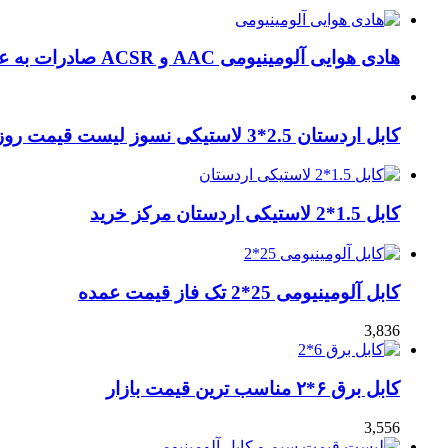
هادی هوایی آلومینیومی AAC و ACSR صادرات به عراق + ماهان کابل امیر
کابل اردستان 2.5*3 لاستیکی نسوز لیست قیمت روز
کابل 1.5*2 لاستیکی اردستان مرکز خرید
کابل آلومینیومی 25*2 تک فاز قیمت عمده
3,836
کابل برق ۶*۲ مناسب ترین قیمت بازار
3,556