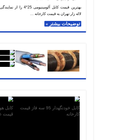
قیمت
کابل
بهترین قیمت کابل آلومینیومی 25*4 ر
آلومینیومی
لاله زار تهران به قیمت کارخانه …
25*4
نمایندگی
فروش
توضیحات بیشتر »
تهران
لاله
زار
کابل خودنگهدار 95 سه فاز قیمت
کارخانه
قیمت ع