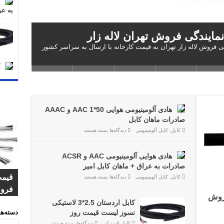
به عر
هادی هوایی آلومینیومی AAC و ACSR صادرات به عراق + ماهان
صادرات کابل 16+70+120*3 ABC هوایی + صادر کننده نمونه سیم و
آلومینیومی 25*4 را از نمایندگی فروش لاله زار تهران به قیمت کارخانه با ارسال به سراسر کشور
هادی آلومینیومی هوایی 50*1 AAC و AAAC
صادرات ماهان کابل
برای
کابل
,
کابل آلومینیومی
دیدگاه‌ها
بسته هستند
هادی
آلومینیومی
هوایی
50*1
هادی هوایی آلومینیومی AAC و ACSR
AAC
و
صادرات به عراق + ماهان کابل امیر
AAAC
برای
صادرات
کابل
,
کابل آلومینیومی
دیدگاه‌ها
بسته هستند
هادی
ماهان
کابل 1.5*2 لاستیکی اردستان م
قیمت
صادر
فروش
صادر
کابل
هوایی
آلومینیومی
ایندگی فروش
AAC
کابل اردستان 2.5*3 لاستیکی
و
ACSR
نسوز لیست قیمت روز
دسته‌ها
صادرات
برای
به
کابل لاستیکی
دیدگاه‌ها
بسته هستند