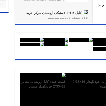
دسته‌
کابل
عراق
ا از نمایندگی فروش
+
اردستان
2.5*3
ماهان
لاستیکی
کابل
کابل 1.5*2 لاستیکی اردستان مرکز خرید
نسوز
امیر
لیست
برای
کابل لاستیکی
دیدگاه‌ها
بسته هستند
قیمت
کابل
روز
1.5*2
لاستیکی
اردستان
مرکز
خرید
کابل هوایی خودنگهدار 16+16*2
قیمت عمده کابل روشنایی معابر
مده
16+35*2 خودنگهدار مسین