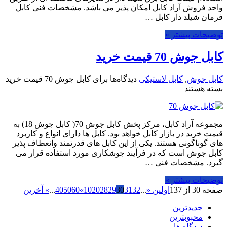
واحد فروش آراد کابل امکان پذیر می باشد. مشخصات فنی کابل
فرمان شیلد دار کابل …
توضیحات بیشتر »
کابل جوش 70 قیمت خرید
کابل جوش
,
کابل لاستیکی
دیدگاه‌ها
برای کابل جوش 70 قیمت خرید
بسته هستند
مجموعه آراد کابل، مرکز پخش کابل جوش 70( کابل جوش 18) به
قیمت خرید در بازار کابل خواهد بود. کابل ها دارای انواع و کاربرد
های گوناگونی هستند. یکی از این کابل های قدرتمند وانعطاف پذیر
کابل جوش است که در فرآیند جوشکاری مورد استفاده قرار می
گیرد. مشخصات فنی …
توضیحات بیشتر »
صفحه 30 از 137
اولین «
...
32
31
30
29
28
20
10
»
60
50
40
...
» آخرین
جدیدترین
محبوبترین
دیدگاه ها