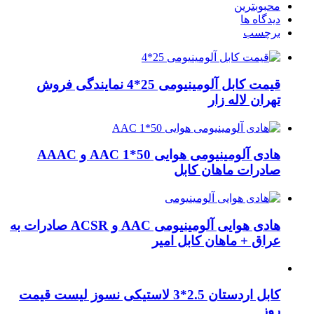
محبوبترین
دیدگاه ها
برچسب
قیمت کابل آلومینیومی 25*4 نمایندگی فروش
تهران لاله زار
هادی آلومینیومی هوایی 50*1 AAC و AAAC
صادرات ماهان کابل
هادی هوایی آلومینیومی AAC و ACSR صادرات به
عراق + ماهان کابل امیر
کابل اردستان 2.5*3 لاستیکی نسوز لیست قیمت
روز